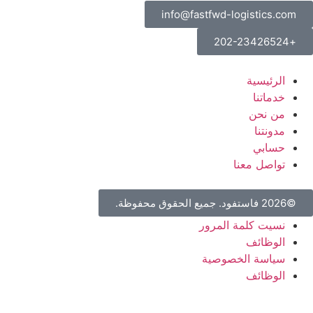
info@fastfwd-logistics.com
+202-23426524
الرئيسية
خدماتنا
من نحن
مدونتنا
حسابي
تواصل معنا
©2026 فاستفود. جميع الحقوق محفوظة.
نسيت كلمة المرور
الوظائف
سياسة الخصوصية
الوظائف